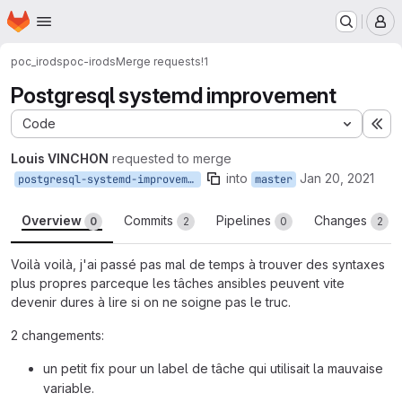
Homepage
Skip to main content
M
poc_irods
poc-irods
Merge requests
!1
Postgresql systemd improvement
Code
Ex
Louis VINCHON
requested to merge
into
Jan 20, 2021
postgresql-systemd-improvement
master
Overview
Commits
Pipelines
Changes
0
2
0
2
Voilà voilà, j'ai passé pas mal de temps à trouver des syntaxes
plus propres parceque les tâches ansibles peuvent vite
devenir dures à lire si on ne soigne pas le truc.
2 changements:
un petit fix pour un label de tâche qui utilisait la mauvaise
variable.